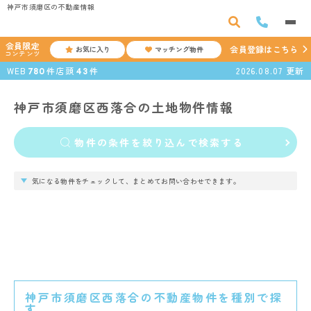
神戸市須磨区の不動産情報
会員限定
会員登録はこちら
お気に入り
マッチング物件
コンテンツ
WEB
件
店頭
件
2026.08.07
更新
780
43
神戸市須磨区西落合の土地物件情報
物件の条件を絞り込んで検索する
気になる物件をチェックして、まとめてお問い合わせできます。
神戸市須磨区西落合の不動産物件を種別で探
す