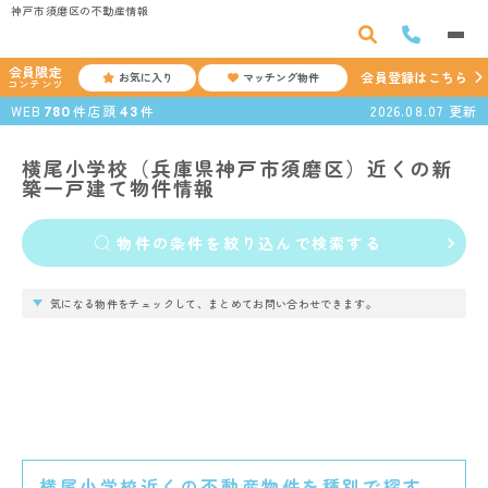
神戸市須磨区の不動産情報
会員限定
会員登録はこちら
お気に入り
マッチング物件
コンテンツ
WEB
件
店頭
件
2026.08.07
更新
780
43
横尾小学校（兵庫県神戸市須磨区）近くの新
築一戸建て物件情報
物件の条件を絞り込んで検索する
気になる物件をチェックして、まとめてお問い合わせできます。
横尾小学校近くの不動産物件を種別で探す