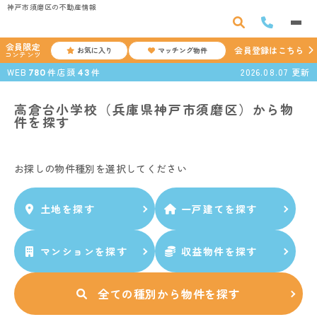
神戸市須磨区の不動産情報
会員限定
会員登録はこちら
お気に入り
マッチング物件
コンテンツ
WEB
件
店頭
件
2026.08.07
更新
780
43
高倉台小学校（兵庫県神戸市須磨区）から物
件を探す
お探しの物件種別を選択してください
土地
を
探す
一戸建て
を
探す
マンション
を
探す
収益物件
を
探す
全ての種別から
物件を探す