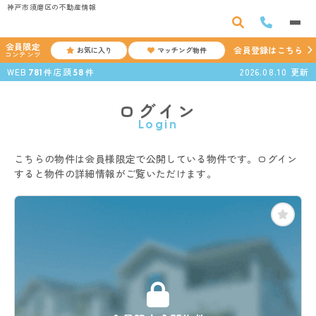
神戸市須磨区の不動産情報
会員限定
会員登録はこちら
お気に入り
マッチング物件
コンテンツ
WEB
件
店頭
件
2026.08.10
更新
781
58
ログイン
Login
こちらの物件は会員様限定で公開している物件です。ログイン
すると物件の詳細情報がご覧いただけます。