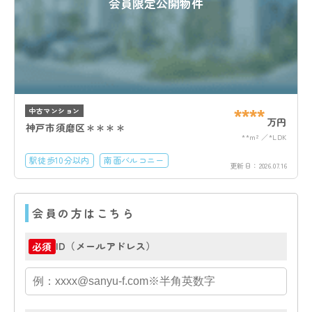
会員限定公開物件
****
中古マンション
万円
神戸市須磨区＊＊＊＊
**m²
*LDK
駅徒歩10分以内
南面バルコニー
更新日：
2026.07.16
会員の方はこちら
ID（メールアドレス）
必須