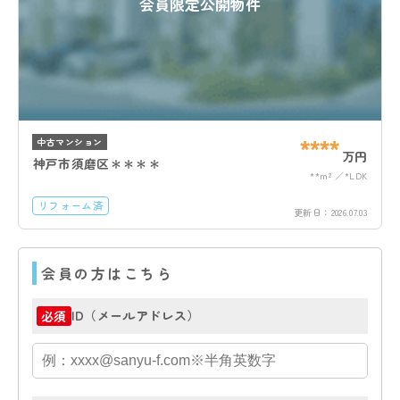
会員限定公開物件
****
中古マンション
万円
神戸市須磨区＊＊＊＊
**m²
*LDK
リフォーム済
更新日：
2026.07.03
会員の方はこちら
ID（メールアドレス）
必須