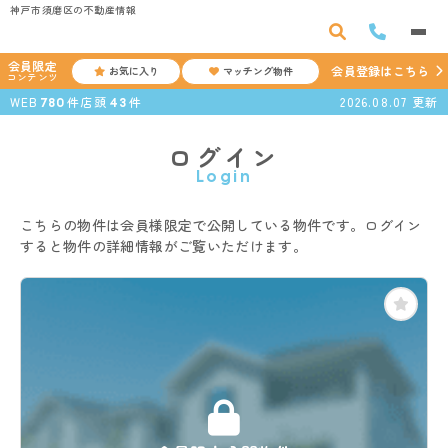
神戸市須磨区の不動産情報
会員限定
会員登録はこちら
お気に入り
マッチング物件
コンテンツ
WEB
件
店頭
件
2026.08.07
更新
780
43
ログイン
Login
こちらの物件は会員様限定で公開している物件です。ログイン
すると物件の詳細情報がご覧いただけます。