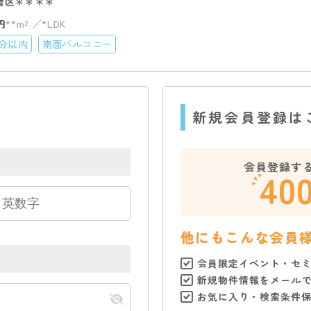
磨区＊＊＊＊
円
**m²
*LDK
0分以内
南面バルコニー
新規会員登録は
会員登録す
40
他にもこんな会員
会員限定イベント・セ
新規物件情報をメール
お気に入り・検索条件