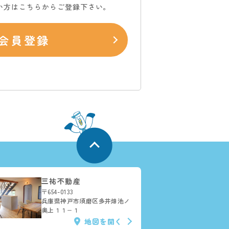
い方はこちらからご登録下さい。
会員登録
三祐不動産
〒654-0133
兵庫県神戸市須磨区多井畑池ノ
奥上１１−１
地図を開く