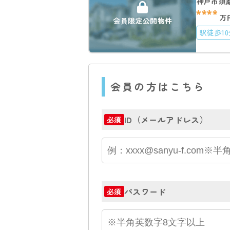
神戸市須
****
万
会員限定公開物件
駅徒歩1
会員の方はこちら
ID（メールアドレス）
必須
パスワード
必須