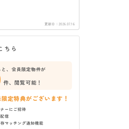
更新日：
2026.07.16
こちら
ると、会員限定物件が
0
件、
閲覧可能！
様限定特典がございます！
ミナーにご招待
で配信
保存マッチング通知機能