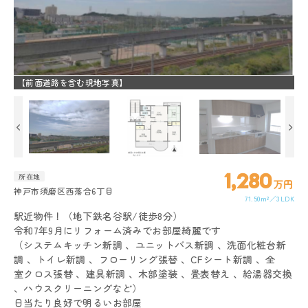
【前面道路を含む現地写真】
【
1,280
所在地
万円
神戸市須磨区西落合6丁目
71.50m²
3LDK
駅近物件！（地下鉄名谷駅/徒歩8分）
令和7年9月にリフォーム済みでお部屋綺麗です
（システムキッチン新調 、ユニットバス新調 、洗面化粧台新
調 、トイレ新調 、フローリング張替 、CFシート新調 、全
室クロス張替 、建具新調 、木部塗装 、畳表替え 、給湯器交換
、ハウスクリーニングなど）
日当たり良好で明るいお部屋