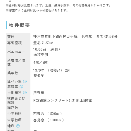
合
※金利は毎月見直されます。別途、融資手数料、その他諸費用がかかります。
※審査により金利は変わる可能性があります。
物件概要
交通
神戸市営地下鉄西神山手線 名谷駅 まで 徒歩8分
専有面積
壁芯 71.50㎡
10.00㎡ （南側）
バルコニー
面積不明
所在階／階
4階／5階
数
1979年 （昭和54） 2月
築年数
築47年
建ぺい率
容積率
土地権利
所有権
構造および
RC(鉄筋コンクリート) 造 地上5階建
階数
総戸数
小学校区
西落合 （ 500m ）
中学校区
西落合 （ 1000m ）
地目