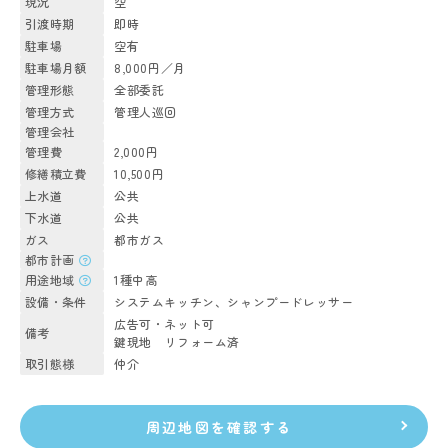
現況
空
引渡時期
即時
駐車場
空有
駐車場月額
8,000円／月
管理形態
全部委託
管理方式
管理人巡回
管理会社
管理費
2,000円
修繕積立費
10,500円
上水道
公共
下水道
公共
ガス
都市ガス
都市計画
用途地域
1種中高
設備・条件
システムキッチン、シャンプードレッサー
広告可・ネット可
備考
鍵現地 リフォーム済
取引態様
仲介
周辺地図を確認する