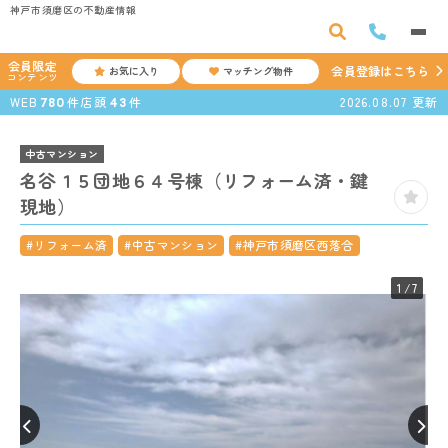
神戸市須磨区の不動産情報
会員限定
会員登録はこちら
お気に入り
マッチング物件
コンテンツ
WEB
件
店頭
件
2026.08.07
更新
780
43
中古マンション
名谷１５団地６４号棟（リフォーム済・鍵
現地）
#リフォーム済
#中古マンション
#神戸市須磨区西落合
1
/7