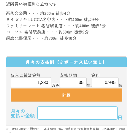
近隣買い物便利な立地です
西落合公園・・・約300m 徒歩4分
サイゼリヤ LUCCA名谷店・・・約400m 徒歩6分
ファミリーマート 名谷駅北店・・・約400m 徒歩6分
ローソン 名谷駅前店・・・約600m 徒歩9分
須磨北郵便局・・・約700m 徒歩10分
月々の支払例
【※ボーナス払い無し】
借入ご希望金額
支払期間
金利
万円
年
%
計算
月々の
支払い金額
円
※三菱UFJ銀行／頭金0円、返済期間35年、金利0.945%変動金利変動（2026年08月）の場