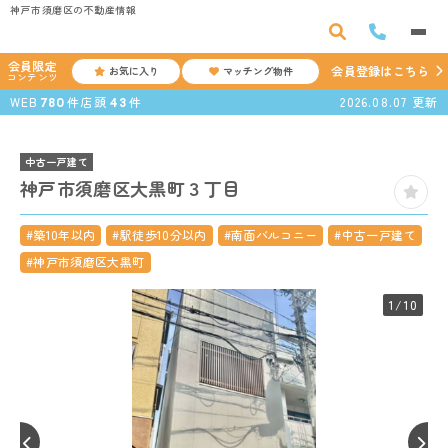
神戸市須磨区の不動産情報
会員限定
会員登録はこちら
お気に入り
マッチング物件
コンテンツ
WEB
件
店頭
件
2026.08.07
更新
780
43
中古一戸建て
神戸市須磨区大黒町３丁目
#築10年以内
#駅徒歩10分以内
#南面バルコニー
#中古一戸建て
#神戸市須磨区大黒町
1
/10