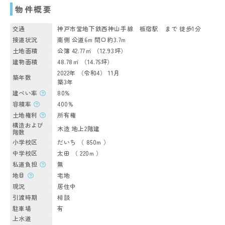
物件概要
交通
神戸市営地下鉄西神山手線 板宿駅 まで 徒歩1分
接道状況
南側 公道6m 間口約3.7m
土地面積
公簿 42.77㎡ （12.93坪）
建物面積
48.78㎡ （14.75坪）
2022年 （令和4） 11月
築年数
築3年
建ぺい率
80%
容積率
400%
土地権利
所有権
構造および
木造 地上2階建
階数
小学校区
だいち （ 850m ）
中学校区
太田 （ 220m ）
私道負担
無
地目
宅地
現況
居住中
引渡時期
相談
駐車場
有
上水道