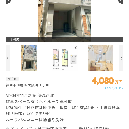
【外観】
【
4,080
所在地
万円
神戸市須磨区大黒町３丁目
14.75坪
2LDK
令和4年11月新築 築浅戸建
駐車スペース有（ハイルーフ車可能）
駅近物件（神戸市営地下鉄「板宿」駅/ 徒歩1分 ・山陽電鉄本
線「板宿」駅/ 徒歩3分）
ルーフバルコニーは陽当り良好
セブン-イレブン 神戸板宿駅前店・・・約230m 徒歩4分