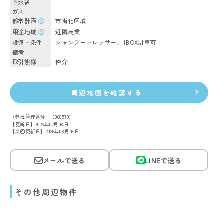
下水道
ガス
都市計画
市街化区域
用途地域
近隣商業
設備・条件
シャンプードレッサー、1BOX駐車可
備考
取引態様
仲介
周辺地図を確認する
（弊社管理番号： 3000579）
【更新日】2026年07月08日
【次回更新日】2026年08月08日
メールで送る
LINEで送る
その他周辺物件