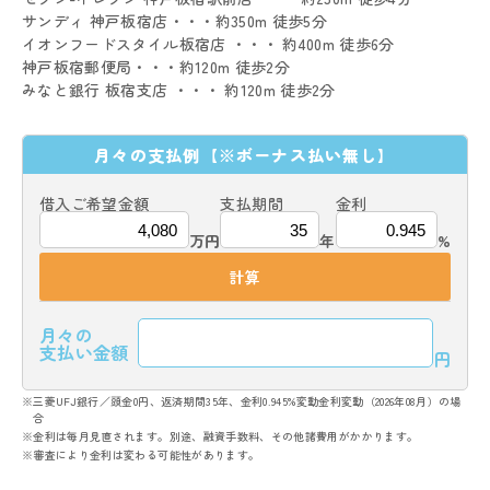
サンディ 神戸板宿店・・・約350m 徒歩5分
イオンフードスタイル板宿店 ・・・ 約400m 徒歩6分
神戸板宿郵便局・・・約120m 徒歩2分
みなと銀行 板宿支店 ・・・ 約120m 徒歩2分
月々の支払例
【※ボーナス払い無し】
借入ご希望金額
支払期間
金利
万円
年
%
計算
月々の
支払い金額
円
※三菱UFJ銀行／頭金0円、返済期間35年、金利0.945%変動金利変動（2026年08月）の場
合
※金利は毎月見直されます。別途、融資手数料、その他諸費用がかかります。
※審査により金利は変わる可能性があります。