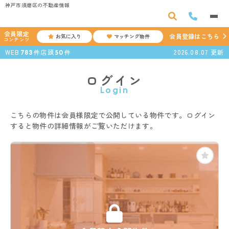
神戸市須磨区の不動産情報
会員限定
会員登録はこちら
お気に入り
マッチング物件
コンテンツ
WEB
件
店頭
件
2026.08.07
更新
783
50
ログイン
Login
こちらの物件は会員様限定で公開している物件です。ログイン
すると物件の詳細情報がご覧いただけます。