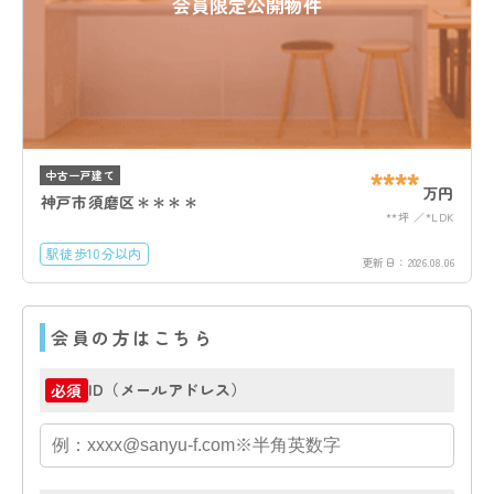
会員限定公開物件
****
中古一戸建て
万円
神戸市須磨区＊＊＊＊
**坪
*LDK
駅徒歩10分以内
更新日：
2026.08.06
会員の方はこちら
ID（メールアドレス）
必須