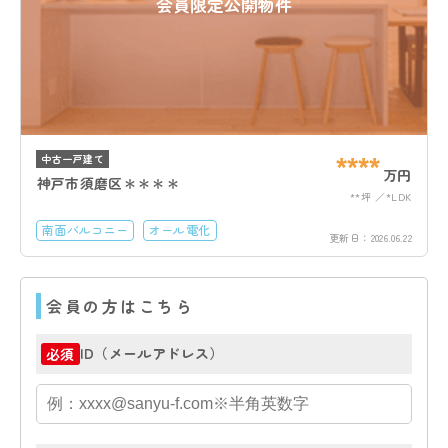
会員限定公開物件
****
中古一戸建て
万円
神戸市須磨区＊＊＊＊
**坪
*LDK
南面バルコニー
オール電化
更新日：
2026.06.22
会員の方はこちら
ID（メールアドレス）
必須