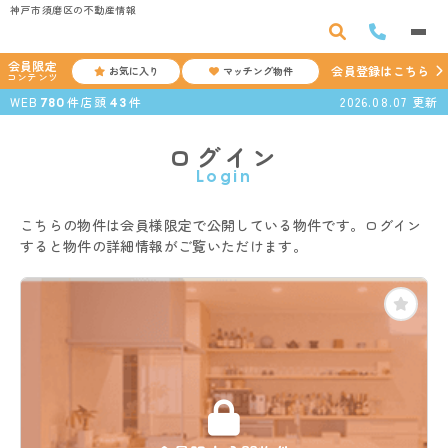
神戸市須磨区の不動産情報
会員限定
会員登録はこちら
お気に入り
マッチング物件
コンテンツ
WEB
件
店頭
件
2026.08.07
更新
780
43
ログイン
Login
こちらの物件は会員様限定で公開している物件です。ログイン
すると物件の詳細情報がご覧いただけます。