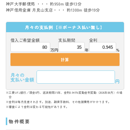
神戸大手郵便局 ・・・ 約950m 徒歩13分
神戸信用金庫 月見山支店・・・ 約1300m 徒歩19分
月々の支払例
【※ボーナス払い無し】
借入ご希望金額
支払期間
金利
万円
年
%
計算
月々の
支払い金額
円
※三菱UFJ銀行／頭金0円、返済期間35年、金利0.945%変動金利変動（2026年08月）の場
合
※金利は毎月見直されます。別途、融資手数料、その他諸費用がかかります。
※審査により金利は変わる可能性があります。
物件概要