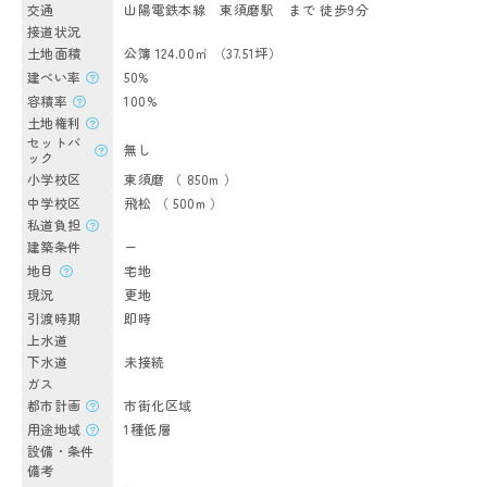
交通
山陽電鉄本線 東須磨駅 まで 徒歩9分
接道状況
土地面積
公簿 124.00㎡ （37.51坪）
建ぺい率
50%
容積率
100%
土地権利
セットバ
無し
ック
小学校区
東須磨 （ 850m ）
中学校区
飛松 （ 500m ）
私道負担
建築条件
ー
地目
宅地
現況
更地
引渡時期
即時
上水道
下水道
未接続
ガス
都市計画
市街化区域
用途地域
1種低層
設備・条件
備考