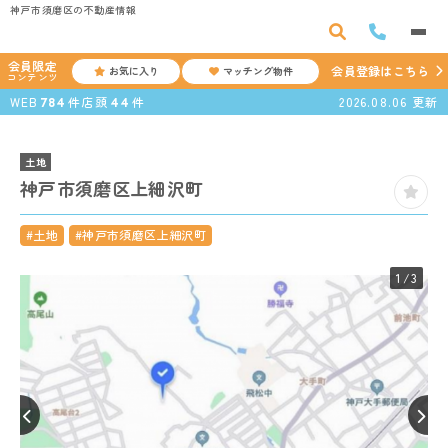
神戸市須磨区の不動産情報
会員限定
会員登録はこちら
お気に入り
マッチング物件
コンテンツ
WEB
件
店頭
件
2026.08.06
更新
784
44
土地
神戸市須磨区上細沢町
#土地
#神戸市須磨区上細沢町
1
/3