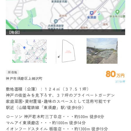
【地図】
【
80
所在地
万円
神戸市須磨区上細沢町
37.51坪
敷地面積（公簿）：１２４㎡（３７.５１坪）
神戸の街並みを見下ろす、３７坪のプライベートガーデン
家庭菜園･資材置場･趣味のスペースとして活用可能です
駅近（山陽電鉄線「東須磨」駅/徒歩9分）
ローソン 神戸若木町三丁目店・・・約500m 徒歩8分
マルアイ東須磨店・・・約1000m 徒歩14分
イオンフードスタイル 板宿店・・・約1300m 徒歩19分