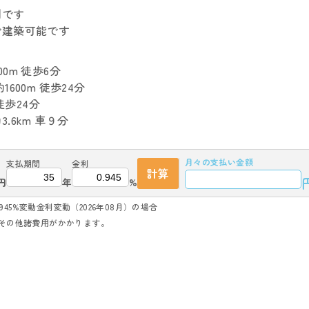
利です
で建築可能です
0m 徒歩6分
00m 徒歩24分
徒歩24分
6km 車９分
月々の
支払い金額
支払期間
金利
計算
円
年
%
945%変動金利変動（2026年08月）の場合
その他諸費用がかかります。