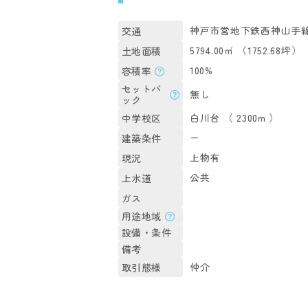
神戸市営地下鉄西神山手
交通
5794.00㎡ （1752.68坪）
土地面積
100%
容積率
セットバ
無し
ック
白川台 （ 2300m ）
中学校区
ー
建築条件
上物有
現況
公共
上水道
ガス
用途地域
設備・条件
備考
仲介
取引態様