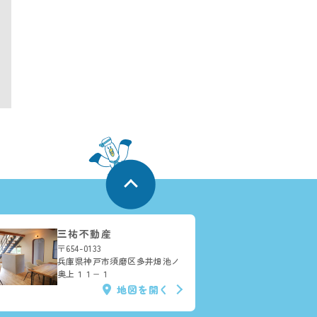
三祐不動産
〒654-0133
兵庫県神戸市須磨区多井畑池ノ
奥上１１−１
地図を開く