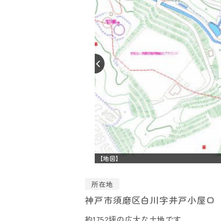
【地図】
所在地
神戸市須磨区白川字井戸小屋口
約1752坪の広大な土地です