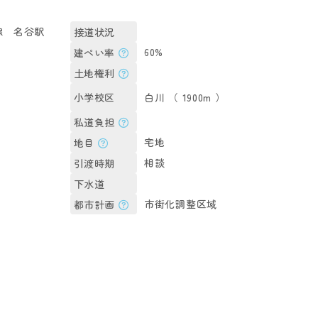
線 名谷駅
接道状況
60%
建ぺい率
土地権利
白川 （ 1900m ）
小学校区
私道負担
宅地
地目
相談
引渡時期
下水道
市街化調整区域
都市計画