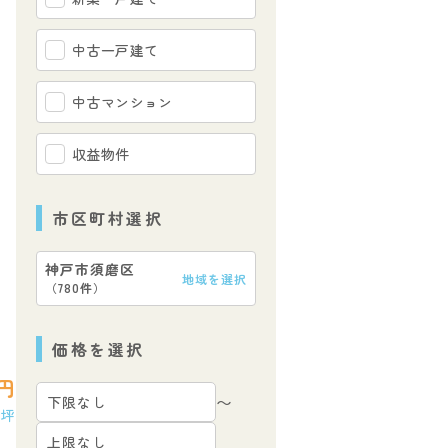
中古一戸建て
中古マンション
収益物件
市区町村選択
神戸市須磨区
地域を選択
（
780件
）
【地図】
価格を選択
円
〜
68坪