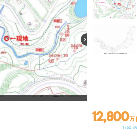
【間取り】
12,800
万
1752.