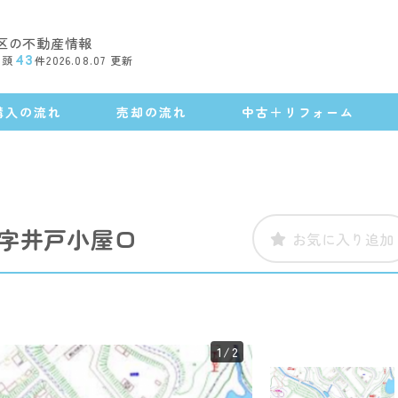
区の不動産情報
店頭
43
件
2026.08.07
更新
購入の流れ
売却の流れ
中古＋リフォーム
字井戸小屋口
お気に入り追加
1
/2