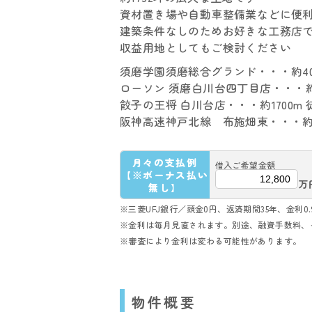
資材置き場や自動車整備業などに便
建築条件なしのためお好きな工務店
収益用地としてもご検討ください
須磨学園須磨総合グランド・・・約40
ローソン 須磨白川台四丁目店・・・約16
餃子の王将 白川台店・・・約1700m 
阪神高速神戸北線 布施畑東・・・約3.
月々の支払例
借入ご希望金額
【※ボーナス払い
万
無し】
※三菱UFJ銀行／頭金0円、返済期間35年、金利0.
※金利は毎月見直されます。別途、融資手数料、
※審査により金利は変わる可能性があります。
物件概要